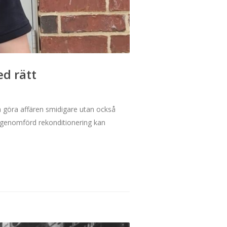
ed rätt
a göra affären smidigare utan också
l genomförd rekonditionering kan