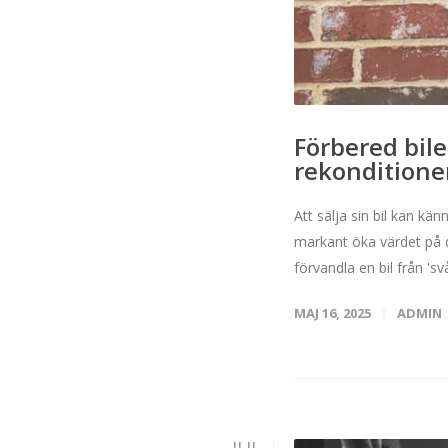
Förbered bile
rekonditione
Att sälja sin bil kan k
markant öka värdet på d
förvandla en bil från 'svår
MAJ 16, 2025
ADMIN
JUL