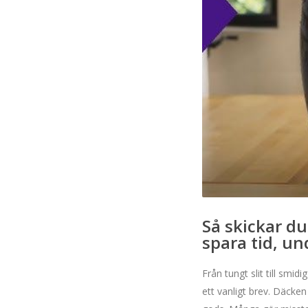
Så skickar d
spara tid, un
Från tungt slit till smid
ett vanligt brev. Däcke