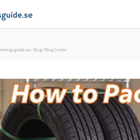
leringsguide.se
/
Blog
/
Blog Center