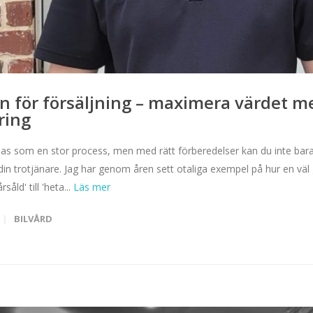
n för försäljning – maximera värdet m
ring
ännas som en stor process, men med rätt förberedelser kan du inte bar
in trotjänare. Jag har genom åren sett otaliga exempel på hur en vä
såld' till 'heta...
BILVÅRD