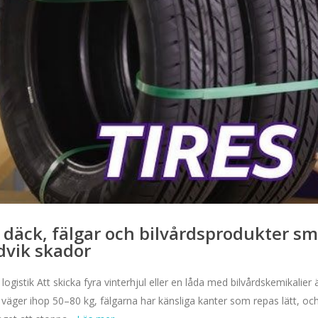
u däck, fälgar och bilvårdsprodukter s
dvik skador
ig logistik Att skicka fyra vinterhjul eller en låda med bilvårdskemikali
n väger ihop 50–80 kg, fälgarna har känsliga kanter som repas lätt, oc