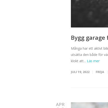
Bygg garage f
Många har ett aktivt bil
utsätta den både för väd
klokt att...
JULI 19, 2022
FREJA
APR