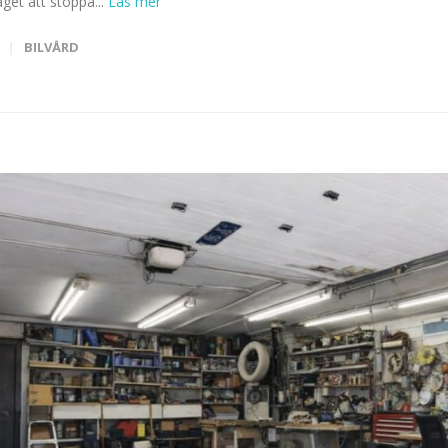
get att stoppa...
BILVÅRD