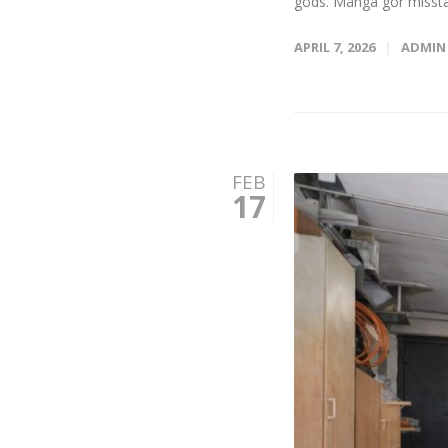
gods. Många gör missta
APRIL 7, 2026
ADMIN
FEB
17