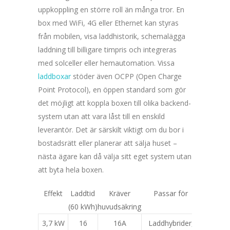
uppkoppling en större roll än många tror. En
box med WiFi, 4G eller Ethernet kan styras
från mobilen, visa laddhistorik, schemalägga
laddning till billigare timpris och integreras
med solceller eller hemautomation. Vissa
laddboxar
stöder även OCPP (Open Charge
Point Protocol), en öppen standard som gör
det möjligt att koppla boxen till olika backend-
system utan att vara låst till en enskild
leverantör. Det är särskilt viktigt om du bor i
bostadsrätt eller planerar att sälja huset –
nästa ägare kan då välja sitt eget system utan
att byta hela boxen.
Effekt
Laddtid
Kräver
Passar för
(60 kWh)
huvudsäkring
3,7 kW
16
16A
Laddhybrider,