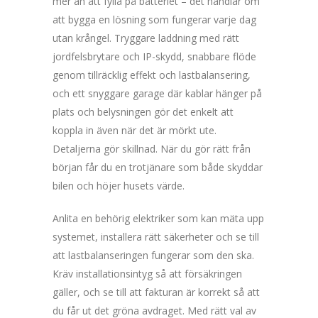
mer än att fylla på batteriet – det handlar om
att bygga en lösning som fungerar varje dag
utan krångel. Tryggare laddning med rätt
jordfelsbrytare och IP-skydd, snabbare flöde
genom tillräcklig effekt och lastbalansering,
och ett snyggare garage där kablar hänger på
plats och belysningen gör det enkelt att
koppla in även när det är mörkt ute.
Detaljerna gör skillnad. När du gör rätt från
början får du en trotjänare som både skyddar
bilen och höjer husets värde.
Anlita en behörig elektriker som kan mäta upp
systemet, installera rätt säkerheter och se till
att lastbalanseringen fungerar som den ska.
Kräv installationsintyg så att försäkringen
gäller, och se till att fakturan är korrekt så att
du får ut det gröna avdraget. Med rätt val av