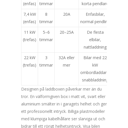
(enfas)
timmar
korta pendlare
7,4 kW
8
20A
Enfasbilar,
(enfas)
timmar
normal pendling
11 kW
5–6
20–25A
De flesta
(trefas)
timmar
elbilar,
nattladdning
22 kW
3
32A eller
Bilar med 22
(trefas)
timmar
mer
kW
ombordladdare,
snabbladdning
Designen på laddboxen påverkar mer än du
tror. En välformgiven box i matt vit, svart eller
aluminium smälter in i garagets helhet och ger
ett professionellt intryck. Billiga plastmodeller
med klumpiga kabelhållare ser slarviga ut och
bidrar till ett rörigt helhetsintryck. Visa bilen